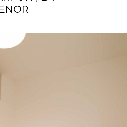
MENOR
Log in
Don't have an account?
Create your
account,
it takes less than a minute.
Nombre de usuario