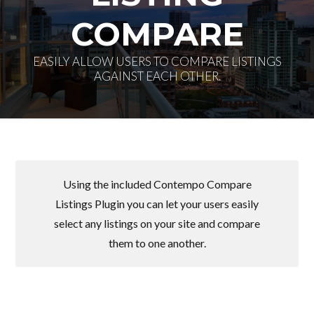
COMPARE
EASILY ALLOW USERS TO COMPARE LISTINGS
AGAINST EACH OTHER.
Using the included Contempo Compare
Listings Plugin you can let your users easily
select any listings on your site and compare
Log in
them to one another.
Don't have an account?
Create your
account,
it takes less than a minute.
Nombre de usuario