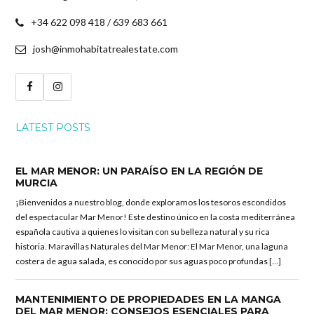
+34 622 098 418 / 639 683 661
josh@inmohabitatrealestate.com
LATEST POSTS
EL MAR MENOR: UN PARAÍSO EN LA REGIÓN DE
MURCIA
¡Bienvenidos a nuestro blog, donde exploramos los tesoros escondidos
del espectacular Mar Menor! Este destino único en la costa mediterránea
española cautiva a quienes lo visitan con su belleza natural y su rica
historia. Maravillas Naturales del Mar Menor: El Mar Menor, una laguna
costera de agua salada, es conocido por sus aguas poco profundas […]
MANTENIMIENTO DE PROPIEDADES EN LA MANGA
DEL MAR MENOR: CONSEJOS ESENCIALES PARA