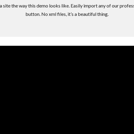
a site the way this demo looks like. Easily import any of our profe
button. No xml files, it’s a beautiful thing.
Log in
Don't have an account?
Create your
account,
it takes less than a minute.
Nombre de usuario