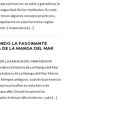
para preservar su valor y garantizar la
seguridad de los residentes. En este
aremos algunos consejos prácticos y
propietarios en esta hermosa región
ión 1: Importancia […]
NDO LA FASCINANTE
A DE LA MANGA DEL MAR
A DE LA MANGA DEL MAR MENOR
 sobre la historia de La Manga del Mar
a historia de La Manga del Mar Menor
 tiempos antiguos, cuando la presencia
jó sus huellas en esta tierra de
mparable. Desde los primeros
asta el desarrollo moderno, cada […]