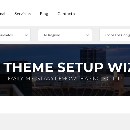
nal
Servicios
Blog
Contacto
Ciudades
All Regions
Todos Los Códi
Postales
 THEME SETUP W
EASILY IMPORT ANY DEMO WITH A SINGLE CLICK!