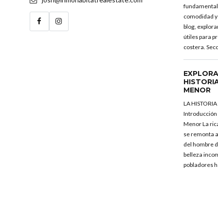
fundamental 
comodidad y 
blog, explor
útiles para 
costera. Secc
EXPLORA
HISTORI
MENOR
LA HISTORI
Introducción
Menor La ric
se remonta a
del hombre de
belleza inco
pobladores h