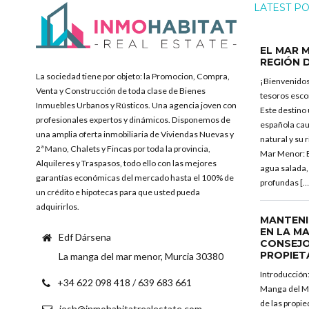
LATEST P
EL MAR M
REGIÓN 
La sociedad tiene por objeto: la Promocion, Compra,
¡Bienvenidos
Venta y Construcción de toda clase de Bienes
tesoros esco
Inmuebles Urbanos y Rústicos. Una agencia joven con
Este destino
profesionales expertos y dinámicos. Disponemos de
española caut
una amplia oferta inmobiliaria de Viviendas Nuevas y
natural y su 
2ª Mano, Chalets y Fincas por toda la provincia,
Mar Menor: E
Alquileres y Traspasos, todo ello con las mejores
agua salada,
garantías económicas del mercado hasta el 100% de
profundas […
un crédito e hipotecas para que usted pueda
adquirirlos.
MANTENI
EN LA M
Edf Dársena
CONSEJO
PROPIET
La manga del mar menor, Murcia 30380
Introducción
+34 622 098 418 / 639 683 661
Manga del M
de las propi
josh@inmohabitatrealestate.com