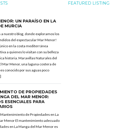
OSTS
FEATURED LISTING
ENOR: UN PARAÍSO EN LA
DE MURCIA
 a nuestro blog, donde exploramos los
ndidos del espectacular Mar Menor!
 único en la costa mediterránea
iva a quienes lo visitan con su belleza
rica historia. Maravillas Naturales del
l Mar Menor, una laguna costera de
 es conocido por sus aguas poco
]
MIENTO DE PROPIEDADES
ANGA DEL MAR MENOR:
S ESENCIALES PARA
ARIOS
:Mantenimiento de Propiedades en La
ar Menor El mantenimiento adecuado
edades en La Manga del Mar Menor es