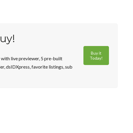
buy!
Buy it
ith live previewer, 5 pre-built
Today!
, dsIDXpress, favorite listings, sub