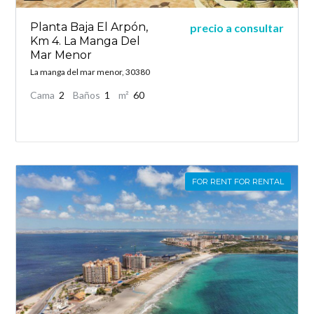
Planta Baja El Arpón,
precio a consultar
Km 4. La Manga Del
Mar Menor
La manga del mar menor, 30380
Cama
2
Baños
1
m²
60
FOR RENT FOR RENTAL