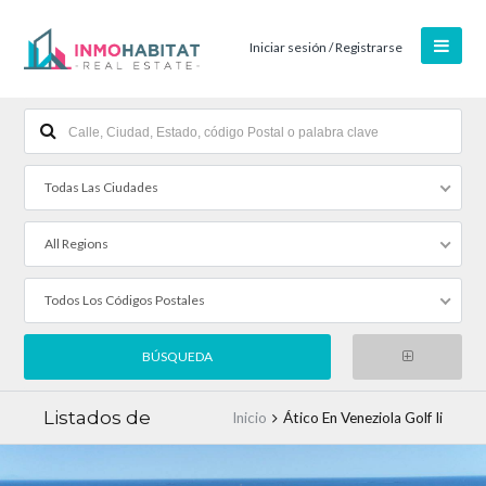
Iniciar sesión / Registrarse
Todas Las Ciudades
All Regions
Todos Los Códigos Postales
Listados de
Inicio
Ático En Veneziola Golf Ii