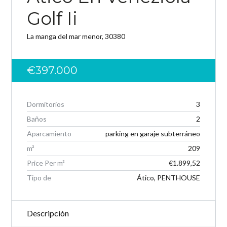
Golf Ii
Password
La manga del mar menor, 30380
€397.000
INICIAR SESIÓN
Dormitorios
3
Baños
2
Aparcamiento
parking en garaje subterráneo
m²
209
Price Per m²
€1.899,52
Tipo de
Ático, PENTHOUSE
Lost your password?
Descripción