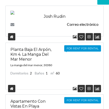
Josh Rudin
Correo electrónico
FOR RENT FOR RENTAL
Planta Baja El Arpón,
precio a consultar
Km 4. La Manga Del
Mar Menor
La manga del mar menor, 30380
Dormitorios
2
Baños
1
m²
60
FOR RENT FOR RENTAL
Apartamento Con
Vistas En Playa