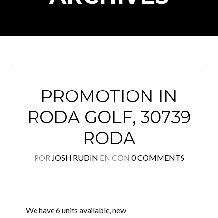
PROMOTION IN
RODA GOLF, 30739
RODA
Log in
POR
JOSH RUDIN
EN
CON
0 COMMENTS
Don't have an account?
Create your
account,
it takes less than a minute.
Nombre de usuario
We have 6 units available, new