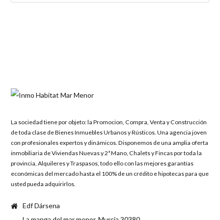
La sociedad tiene por objeto: la Promocion, Compra, Venta y Construcción
de toda clase de Bienes Inmuebles Urbanos y Rústicos. Una agencia joven
con profesionales expertos y dinámicos. Disponemos de una amplia oferta
inmobiliaria de Viviendas Nuevas y 2ª Mano, Chalets y Fincas por toda la
provincia, Alquileres y Traspasos, todo ello con las mejores garantías
económicas del mercado hasta el 100% de un crédito e hipotecas para que
usted pueda adquirirlos.
Edf Dársena
La manga del mar menor, Murcia 30380