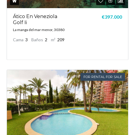
Ático En Veneziola
€397.000
Golf Ii
La manga del mar menor, 30380
Cama
3
Baños
2
m²
209
FOR RENTAL FOR SALE