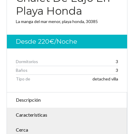
Playa Honda
Password
La manga del mar menor, playa honda, 30385
Desde 220€/Noche
INICIAR SESIÓN
Dormitorios
3
Baños
3
Tipo de
detached villa
Descripción
Lost your password?
Caracteristicas
Cerca