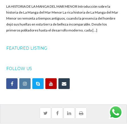
LA HISTORIA DE LA MANGA DEL MAR MENOR Introducción sobre la
historia de La Manga del Mar Menor La rica historia de La Manga del Mar
Menor se remonta a tiempos antiguos, cuando la presencia del hombre
dejó sus huellas en esta tierra de belleza incomparable. Desde los
primeros pobladores hasta el desarrollo moderno, cada […]
FEATURED LISTING
FOLLOW US
Home
Latest post
Find a Home
Social Media
© 2026 Inmo Habitat Mar Menor, Todos los derechos reservados.
Back to