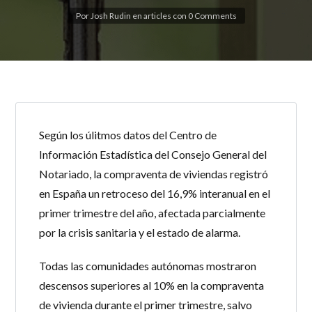
Por
Josh Rudin
en
articles
con
0 Comments
Password
INICIAR SESIÓN
Según los úlitmos datos del Centro de
Información Estadística del Consejo General del
Notariado, la compraventa de viviendas registró
en España un retroceso del 16,9% interanual en el
primer trimestre del año, afectada parcialmente
por la crisis sanitaria y el estado de alarma.
Todas las comunidades autónomas mostraron
Lost your password?
descensos superiores al 10% en la compraventa
de vivienda durante el primer trimestre, salvo