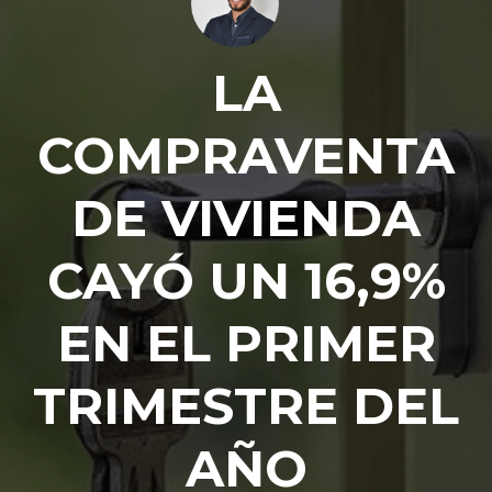
LA
COMPRAVENTA
DE VIVIENDA
CAYÓ UN 16,9%
EN EL PRIMER
Log in
TRIMESTRE DEL
Don't have an account?
Create your
account,
it takes less than a minute.
AÑO
Nombre de usuario