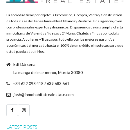
and support
Chris!!!"
La sociedad tiene por objeto: la Promocion, Compra, Venta y Construcción
de toda clase de Bienes Inmuebles Urbanos y Rústicos. Una agencia joven
The Lewis Family
con profesionales expertos y dinámicos. Disponemos de una amplia oferta
inmobiliaria de Viviendas Nuevas y 2ª Mano, Chalets y Fincas por toda la
provincia, Alquileres y Traspasos, todo ello con las mejores garantías
económicas del mercado hasta el 100% de un crédito e hipotecas para que
usted pueda adquirirlos.
Edf Dársena
La manga del mar menor, Murcia 30380
+34 622 098 418 / 639 683 661
josh@inmohabitatrealestate.com
LATEST POSTS