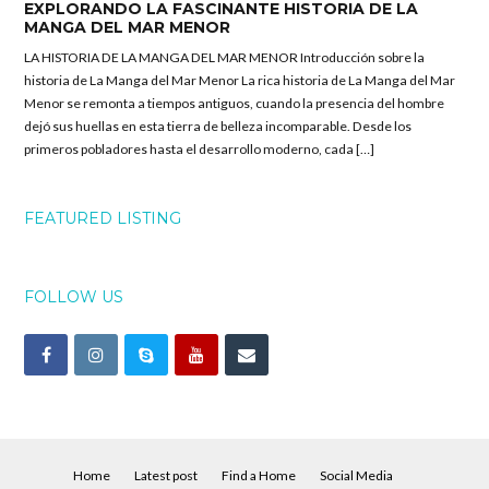
EXPLORANDO LA FASCINANTE HISTORIA DE LA
MANGA DEL MAR MENOR
LA HISTORIA DE LA MANGA DEL MAR MENOR Introducción sobre la
historia de La Manga del Mar Menor La rica historia de La Manga del Mar
Menor se remonta a tiempos antiguos, cuando la presencia del hombre
dejó sus huellas en esta tierra de belleza incomparable. Desde los
primeros pobladores hasta el desarrollo moderno, cada […]
FEATURED LISTING
FOLLOW US
Home
Latest post
Find a Home
Social Media