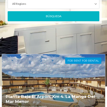
All Regions
FOR RENT FOR RENTAL
Log in
Don't have an account?
Create your
account,
it takes less than a minute.
Planta Baja El Arpón, Km 4. La Manga Del
Mar Menor
Nombre de usuario
La manga del mar menor, 30380