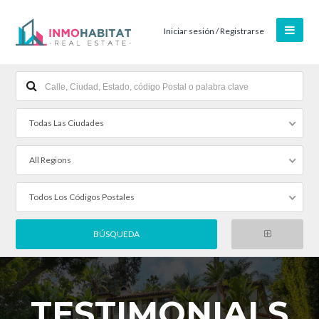
Iniciar sesión / Registrarse
Todas Las Ciudades
All Regions
Todos Los Códigos Postales
TESTIMONIALS