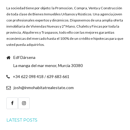
La sociedad tiene por objeto: la Promocion, Compra, Venta y Construcción
de toda clase de Bienes Inmuebles Urbanos y Rústicos. Una agencia joven
con profesionales expertos y dinámicos. Disponemos de una amplia oferta
inmobiliaria de Viviendas Nuevas y 2ª Mano, Chalets y Fincas por toda la
provincia, Alquileres y Traspasos, todo ello con las mejores garantías
económicas del mercado hasta el 100% de un crédito e hipotecas para que
usted pueda adquirirlos.
Edf Dársena
La manga del mar menor, Murcia 30380
+34 622 098 418 / 639 683 661
josh@inmohabitatrealestate.com
LATEST POSTS