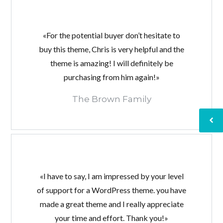
Password
«For the potential buyer don’t hesitate to
buy this theme, Chris is very helpful and the
theme is amazing! I will definitely be
INICIAR SESIÓN
purchasing from him again!»
The Brown Family
«I have to say, I am impressed by your level
of support for a WordPress theme. you have
Lost your password?
made a great theme and I really appreciate
your time and effort. Thank you!»