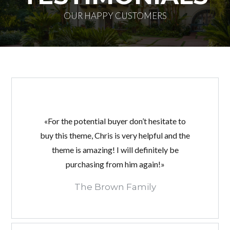
OUR HAPPY CUSTOMERS
«For the potential buyer don’t hesitate to
buy this theme, Chris is very helpful and the
theme is amazing! I will definitely be
purchasing from him again!»
Log in
The Brown Family
Don't have an account?
Create your
account,
it takes less than a minute.
Nombre de usuario