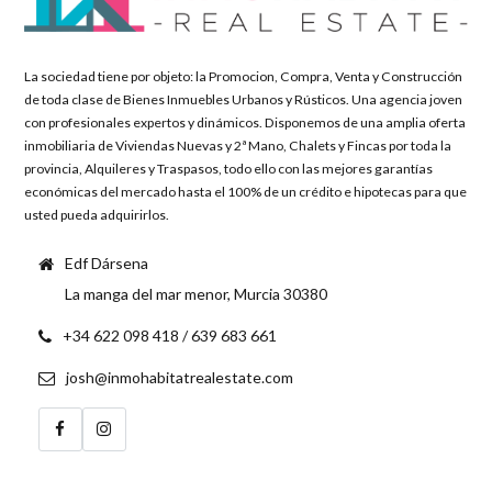
Password
La sociedad tiene por objeto: la Promocion, Compra, Venta y Construcción
de toda clase de Bienes Inmuebles Urbanos y Rústicos. Una agencia joven
con profesionales expertos y dinámicos. Disponemos de una amplia oferta
inmobiliaria de Viviendas Nuevas y 2ª Mano, Chalets y Fincas por toda la
INICIAR SESIÓN
provincia, Alquileres y Traspasos, todo ello con las mejores garantías
económicas del mercado hasta el 100% de un crédito e hipotecas para que
usted pueda adquirirlos.
Edf Dársena
La manga del mar menor, Murcia 30380
+34 622 098 418 / 639 683 661
josh@inmohabitatrealestate.com
Lost your password?