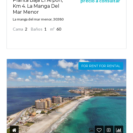
Planta Baja El Arpón,
precio a consultar
Km 4. La Manga Del
Mar Menor
La manga del mar menor, 30380
Cama
2
Baños
1
m²
60
FOR RENT FOR RENTAL