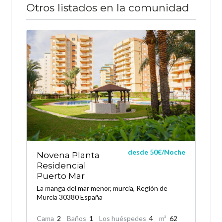
Otros listados en la comunidad
desde 50€/Noche
Novena Planta
Residencial
Puerto Mar
La manga del mar menor, murcia, Región de
Murcia 30380 España
Cama
2
Baños
1
Los huéspedes
4
m²
62