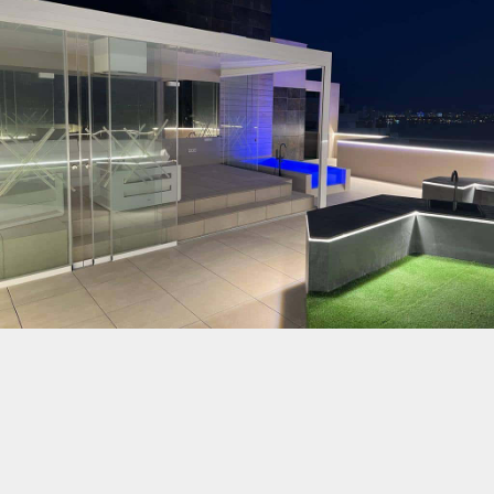
Log in
Don't have an account?
Create your
account,
it takes less than a minute.
Nombre de usuario