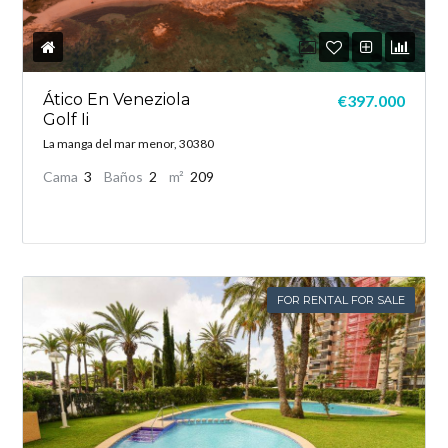
Ático En Veneziola
€397.000
Golf Ii
La manga del mar menor, 30380
Cama
3
Baños
2
m²
209
FOR RENTAL FOR SALE