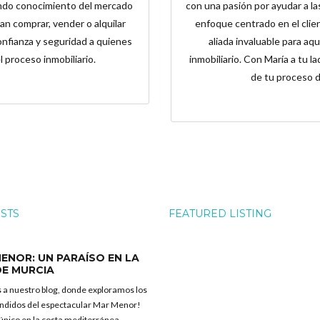
undo conocimiento del mercado
con una pasión por ayudar a la
an comprar, vender o alquilar
enfoque centrado en el clien
nfianza y seguridad a quienes
aliada invaluable para a
l proceso inmobiliario.
inmobiliario. Con María a tu l
de tu proceso de
OSTS
FEATURED LISTING
Log in
ENOR: UN PARAÍSO EN LA
Don't have an account?
Create your
DE MURCIA
account,
it takes less than a minute.
 a nuestro blog, donde exploramos los
ndidos del espectacular Mar Menor!
Nombre de usuario
 único en la costa mediterránea