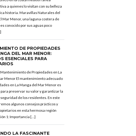
iva a quienes lo visitan con su belleza
rica historia. Maravillas Naturales del
Password
l Mar Menor, una laguna costera de
 es conocido por sus aguas poco
]
INICIAR SESIÓN
MIENTO DE PROPIEDADES
ANGA DEL MAR MENOR:
S ESENCIALES PARA
ARIOS
:Mantenimiento de Propiedades en La
ar Menor El mantenimiento adecuado
edades en La Manga del Mar Menor es
para preservar su valor y garantizar la
seguridad de los residentes. En este
aremos algunos consejos prácticos y
propietarios en esta hermosa región
Lost your password?
ión 1: Importancia […]
NDO LA FASCINANTE