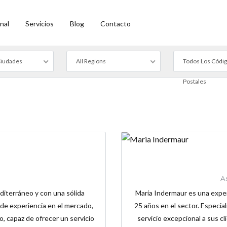
nal
Servicios
Blog
Contacto
Ciudades
All Regions
Todos Los Códi
Postales
As
diterráneo y con una sólida
María Indermaur es una exper
s de experiencia en el mercado,
25 años en el sector. Especial
 capaz de ofrecer un servicio
servicio excepcional a sus 