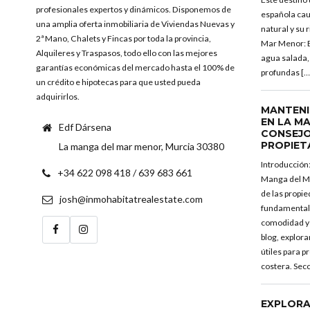
profesionales expertos y dinámicos. Disponemos de
española caut
una amplia oferta inmobiliaria de Viviendas Nuevas y
natural y su 
2ª Mano, Chalets y Fincas por toda la provincia,
Mar Menor: E
Alquileres y Traspasos, todo ello con las mejores
agua salada,
garantías económicas del mercado hasta el 100% de
profundas […
un crédito e hipotecas para que usted pueda
adquirirlos.
MANTENI
EN LA M
Edf Dársena
CONSEJO
PROPIET
La manga del mar menor, Murcia 30380
Introducción
+34 622 098 418 / 639 683 661
Manga del M
de las propi
josh@inmohabitatrealestate.com
fundamental 
comodidad y 
blog, explor
útiles para 
costera. Secc
EXPLORA