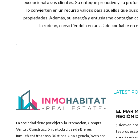
excepcional a sus clientes. Su enfoque proactivo y su prof
lo convierten en un recurso valioso para aquellos que busc
propiedades. Además, su energía y entusiasmo contagian co
lo rodean, convirtiéndolo en un aliado confiable en e
LATEST P
EL MAR M
REGIÓN 
La sociedad tiene por objeto: la Promocion, Compra,
¡Bienvenidos
Venta y Construcción de toda clase de Bienes
tesoros esco
Inmuebles Urbanos y Rústicos. Una agencia joven con
Este destino