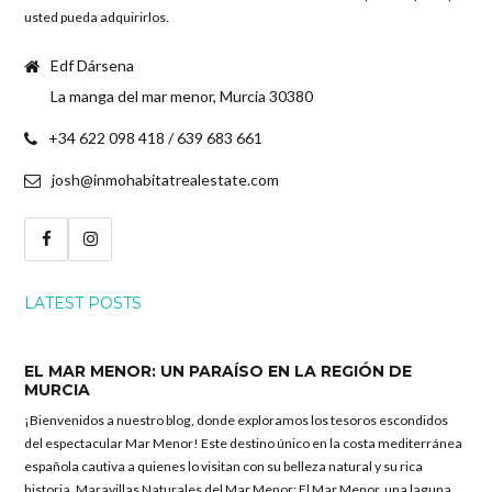
usted pueda adquirirlos.
Edf Dársena
La manga del mar menor, Murcia 30380
+34 622 098 418 / 639 683 661
josh@inmohabitatrealestate.com
LATEST POSTS
EL MAR MENOR: UN PARAÍSO EN LA REGIÓN DE
MURCIA
¡Bienvenidos a nuestro blog, donde exploramos los tesoros escondidos
del espectacular Mar Menor! Este destino único en la costa mediterránea
española cautiva a quienes lo visitan con su belleza natural y su rica
historia. Maravillas Naturales del Mar Menor: El Mar Menor, una laguna