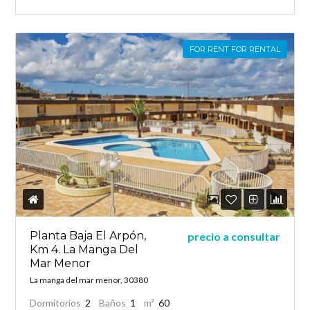
FOR RENT FOR RENTAL
Planta Baja El Arpón,
precio a consultar
Km 4. La Manga Del
Mar Menor
La manga del mar menor, 30380
Dormitorios
2
Baños
1
m²
60