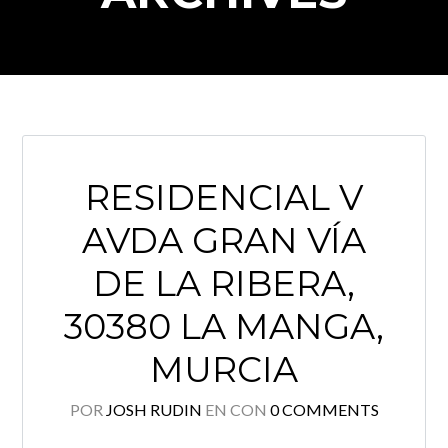
RESIDENCIAL V
AVDA GRAN VÍA
DE LA RIBERA,
30380 LA MANGA,
Log in
MURCIA
Don't have an account?
Create your
account,
it takes less than a minute.
POR
JOSH RUDIN
EN
CON
0 COMMENTS
Nombre de usuario