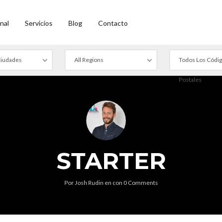
nal
Servicios
Blog
Contacto
Ciudades
All Regions
Todos Los Códi
Postales
STARTER
Por
Josh Rudin
en
con
0 Comments