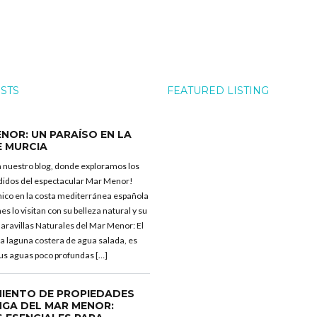
OSTS
FEATURED LISTING
NOR: UN PARAÍSO EN LA
E MURCIA
 nuestro blog, donde exploramos los
didos del espectacular Mar Menor!
nico en la costa mediterránea española
es lo visitan con su belleza natural y su
 Maravillas Naturales del Mar Menor: El
a laguna costera de agua salada, es
us aguas poco profundas […]
IENTO DE PROPIEDADES
NGA DEL MAR MENOR: