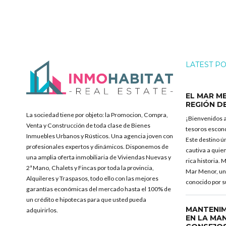
LATEST P
EL MAR ME
REGIÓN D
La sociedad tiene por objeto: la Promocion, Compra,
¡Bienvenidos a
Venta y Construcción de toda clase de Bienes
tesoros escon
Inmuebles Urbanos y Rústicos. Una agencia joven con
Este destino ú
profesionales expertos y dinámicos. Disponemos de
cautiva a quien
una amplia oferta inmobiliaria de Viviendas Nuevas y
rica historia.
2ª Mano, Chalets y Fincas por toda la provincia,
Mar Menor, un
Alquileres y Traspasos, todo ello con las mejores
conocido por s
garantías económicas del mercado hasta el 100% de
un crédito e hipotecas para que usted pueda
MANTENIM
adquirirlos.
EN LA MA