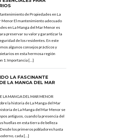
 ESENCIALES PARA
RIOS
Mantenimiento de Propiedades en La
r Menor El mantenimiento adecuado
dades en La Manga del Mar Menor es
ra preservar su valor y garantizar la
guridad de los residentes. En este
emos algunos consejos prácticos y
opietarios en esta hermosa región
ón 1: Importancia […]
DO LA FASCINANTE
 DE LA MANGA DEL MAR
 DE LA MANGA DEL MAR MENOR
obre la historia de La Manga del Mar
historia de La Manga del Mar Menor se
pos antiguos, cuando la presencia del
s huellas en esta tierra de belleza
 Desde los primeros pobladores hasta
moderno, cada […]