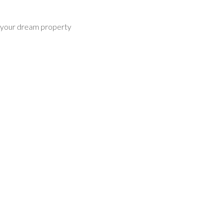
d your dream property
Password
INICIAR SESIÓN
Lost your password?