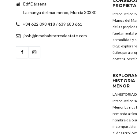
CONSEJOS
Edf Dársena
PROPIETA
La manga del mar menor, Murcia 30380
Introducción:
Manga del Ma
+34 622 098 418 / 639 683 661
de las propie
fundamental pa
josh@inmohabitatrealestate.com
comodidad y se
blog, explorar
útiles para pr
costera. Secci
EXPLORAN
HISTORIA
MENOR
LA HISTORIA
Introducción s
Menor La rica 
remonta a tiem
hombre dejó su
incomparable.
el desarrollo 